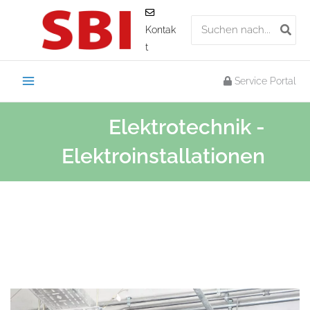
Zum
Search
Inhalt
Kontak
for:
springen
t
Service Portal
Elektrotechnik -
Elektroinstallationen